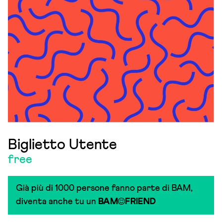
Biglietto Utente
free
Già più di 1000 persone fanno parte di BAM,
diventa anche tu un
BAM
FRIEND