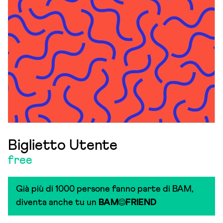
Biglietto Utente
free
Già più di 1000 persone fanno parte di BAM,
diventa anche tu un
BAM
FRIEND