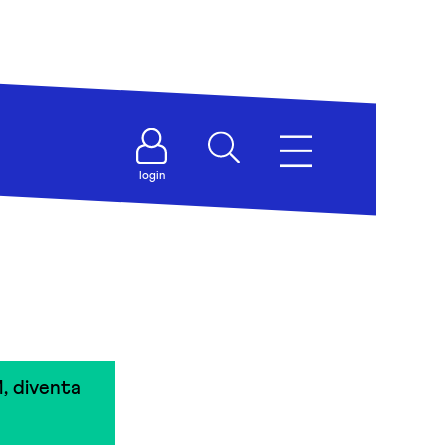
login
, diventa