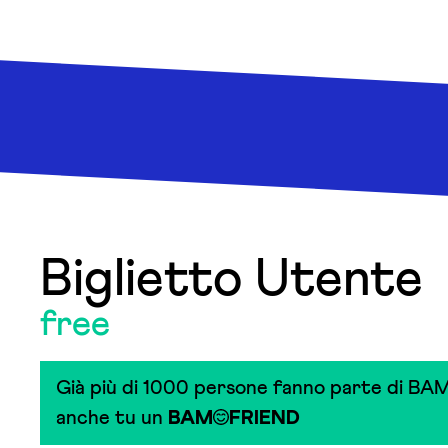
Biglietto Utente
free
Già più di 1000 persone fanno parte di BAM
anche tu un
BAM
FRIEND