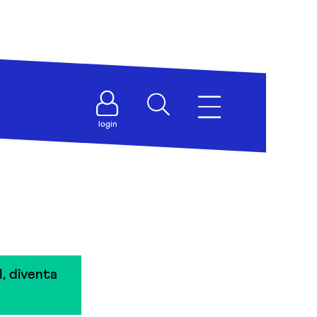
login
, diventa