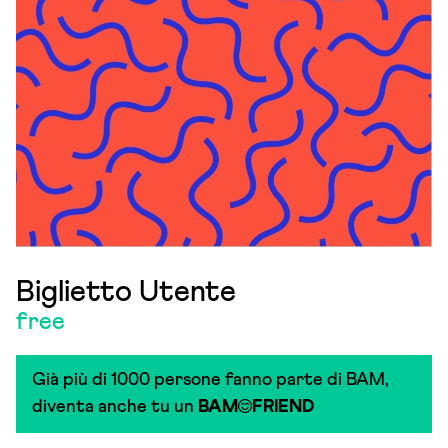
Biglietto Utente
free
Già più di 1000 persone fanno parte di BAM,
diventa anche tu un
BAM
FRIEND