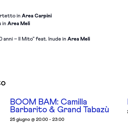
artetto in
Area Carpini
ù in
Area Meli
 anni – Il Mito” feat. Inude in
Area Meli
to
BOOM BAM: Camilla
Barbarito & Grand Tabazù
25 giugno @ 20:00
-
23:00