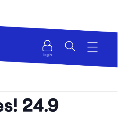
login
s! 24.9