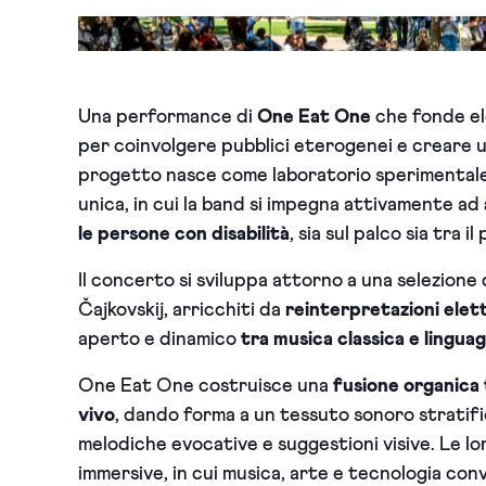
Una performance di
One Eat One
che fonde el
per coinvolgere pubblici eterogenei e creare un
progetto nasce come laboratorio sperimentale d
unica, in cui la band si impegna attivamente ad
le persone con disabilità
, sia sul palco sia tra il
Il concerto si sviluppa attorno a una selezione
Čajkovskij, arricchiti da
reinterpretazioni elet
aperto e dinamico
tra musica classica e lingu
One Eat One costruisce una
fusione organica 
vivo
, dando forma a un tessuto sonoro stratific
melodiche evocative e suggestioni visive. Le lo
immersive, in cui musica, arte e tecnologia co