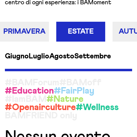
centro di ogni esperienza: i BAMoment
PRIMAVERA
ESTATE
AUT
Giugno
Luglio
Agosto
Settembre
#BAMForum
#BAMoff
#Education
#FairPlay
#IamBAM
#Nature
#Openairculture
#Wellness
BAMFRIEND only