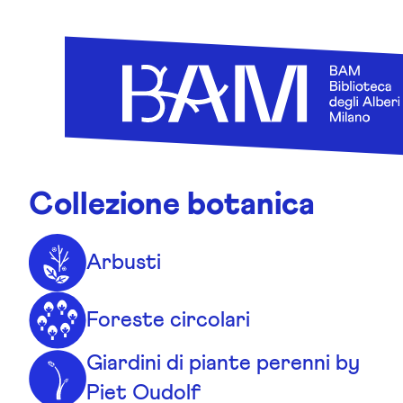
Skip to content
Collezione botanica
Arbusti
Foreste circolari
Giardini di piante perenni by
Piet Oudolf